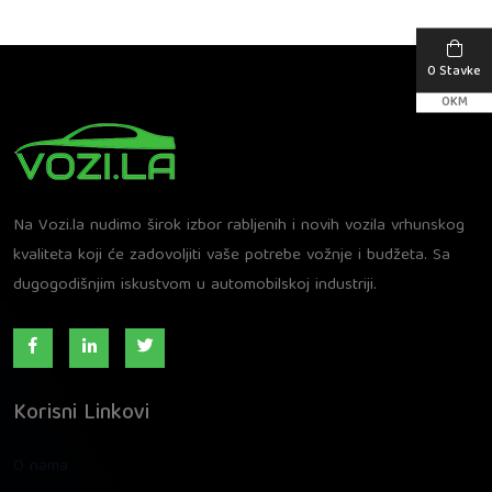
0 Stavke
0
KM
Na Vozi.la nudimo širok izbor rabljenih i novih vozila vrhunskog
kvaliteta koji će zadovoljiti vaše potrebe vožnje i budžeta. Sa
dugogodišnjim iskustvom u automobilskoj industriji.
Korisni Linkovi
O nama