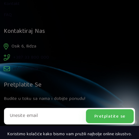
Kontakt
FAQ
Kontaktiraj Nas
Osik 6, Ilidza
+387 33 800 000
info@vozi.la
Pretplatite Se
Budite u toku sa nama i dobijte ponudu!
Pretplatite se
Koristimo kolačiće kako bismo vam pružili najbolje online iskustvo.